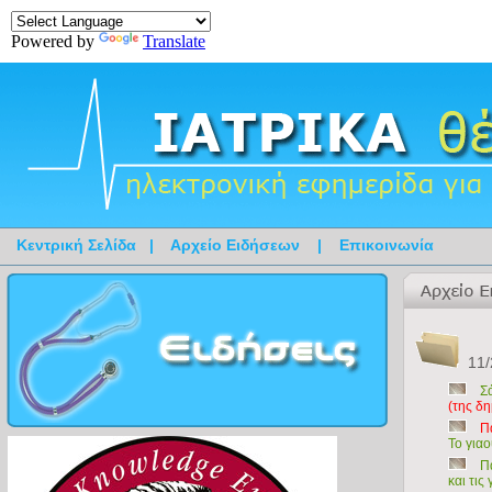
Powered by
Translate
Κεντρική Σελίδα
|
Αρχείο Ειδήσεων
|
Επικοινωνία
11/
Σ
(της δ
Π
Το γιαο
Π
και τις