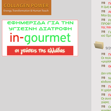
Π
Η ζωή 
Α
Μην ξεχ
Ρ
ΠΡΟΦ
της πα
Γε
ιού Έμ
9/2
Π
Οι πολι
«μυρίσ
Θ
Δεν υπ
Ν
κίνδυνο
Π
Η χρήσ
Π
Οι συντ
χώρες
Ο
γυναίκ