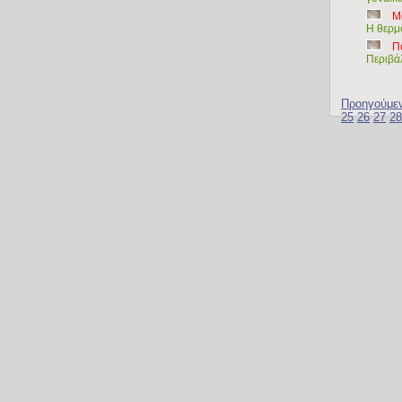
Μ
Η θερμ
Π
Περιβά
Προηγούμε
25
26
27
28