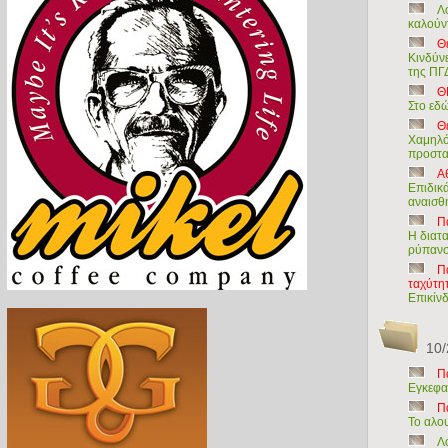
Λ
καλούν
Θ
Κινδύν
της Π
Θ
Στο εδώ
Θ
Χαμηλό
προστα
Α
Επιδικ
αναισθ
Π
Η διατ
ρύπανσ
Π
ταχύτη
Επικίνδ
10/
Π
Εγκεφα
Π
Το αλου
Λ