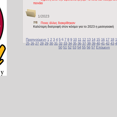
πεινάει
1/2023
Ποιες άλλες διακρίθηκαν
Καλύτερη διατροφή στον κόσμο για το 2023 η μεσογειακή
Προηγούμενη
1
2
3
4
5
6
7
8
9
10
11
12
13
14
15
16
17
18
1
25
26
27
28
29
30
31
32
33
34
35
36
37
38
39
40
41
42
43
4
50
51
52
53
54
55
56
57
Επόμενη