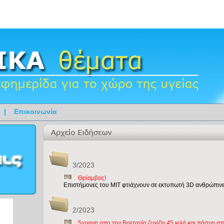
|
Επικοινωνία
3/2023
Θρίαμβος!
Επιστήμονες του ΜΙΤ φτιάχνουν σε εκτυπωτή 3D ανθρώπινε
2/2023
5χρονη απο την Βρετανία ζυγίζει 45 κιλά και πάσχει 