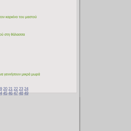
 τον καρκίνο του μαστού
κού στη θάλασσα
να γεννήσουν μικρά μωρά
9
20
21
22
23
24
4
45
46
47
48
49