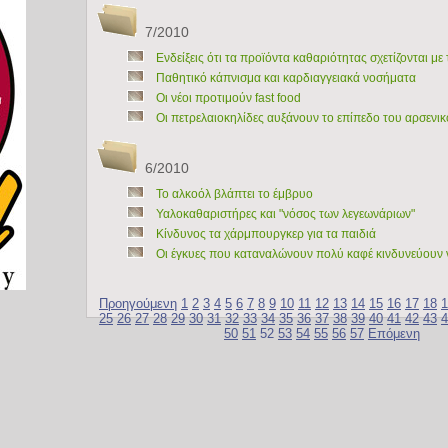
7/2010
Ενδείξεις ότι τα προϊόντα καθαριότητας σχετίζονται με
Παθητικό κάπνισμα και καρδιαγγειακά νοσήματα
Οι νέοι προτιμούν fast food
Οι πετρελαιοκηλίδες αυξάνουν το επίπεδο του αρσενι
6/2010
Το αλκοόλ βλάπτει το έμβρυο
Υαλοκαθαριστήρες και "νόσος των λεγεωνάριων"
Κίνδυνος τα χάρμπουργκερ για τα παιδιά
Οι έγκυες που καταναλώνουν πολύ καφέ κινδυνεύουν 
Προηγούμενη
1
2
3
4
5
6
7
8
9
10
11
12
13
14
15
16
17
18
1
25
26
27
28
29
30
31
32
33
34
35
36
37
38
39
40
41
42
43
4
50
51
52
53
54
55
56
57
Επόμενη