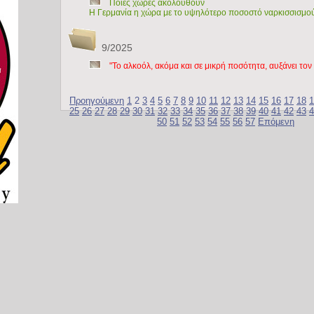
Ποιές χώρες ακολουθούν
H Γερμανία η χώρα με το υψηλότερο ποσοστό ναρκισσισμο
9/2025
"To αλκοόλ, ακόμα και σε μικρή ποσότητα, αυξάνει τον
Προηγούμενη
1
2
3
4
5
6
7
8
9
10
11
12
13
14
15
16
17
18
1
25
26
27
28
29
30
31
32
33
34
35
36
37
38
39
40
41
42
43
4
50
51
52
53
54
55
56
57
Επόμενη