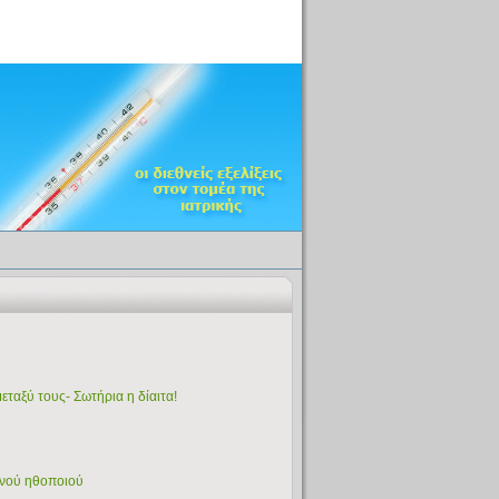
εταξύ τους- Σωτήρια η δίαιτα!
κανού ηθοποιού