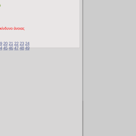
ύ
 κίνδυνο άνοιας
9
20
21
22
23
24
4
45
46
47
48
49