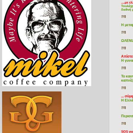
....με 
Τουλάχι
διεθνή 
Η μετα
ΩΛΕΝΙ
Απίστε
Η γυνα
Το καυ
καπνίζ
... σύ
Η Ελλά
Περισσ
SOS γι