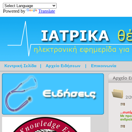
Powered by
Translate
Κεντρική Σελίδα
|
Αρχείο Ειδήσεων
|
Επικοινωνία
2/2
...σωτ
Με προ
ανδρολ