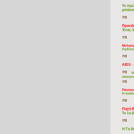
Το πρώ
μπαλον
Προειδ
Ένας 3
Μολυσμ
Ογδόντ
AIDS
-
Η
υπογον
Πανεπι
Η ανάλυ
Πηγή 
Το 1ο 
Η Γη δ