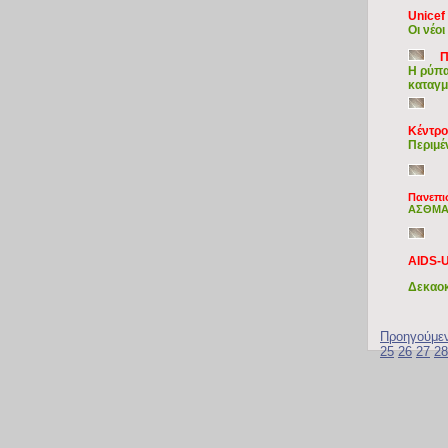
Unicef
Οι νέο
Π
Η ρύπα
καταγμ
Kέντρ
Περιμέ
Πανεπι
AΣΘΜΑ:
AIDS-
Δεκαοκ
Προηγούμε
25
26
27
28