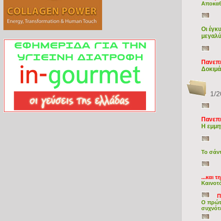
Αποκαθ
Οι έγκ
μεγαλύ
Πανεπ
Δοκιμά
1/2
Πανεπ
Η εμμη
Το σάντ
...και
Καινοτό
Π
Ο πρώτ
συχνότ