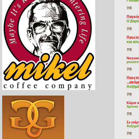
Γυναίκ
Παγκόσ
Ο βαρύ
Πανεπι
και απ
Νοσοκο
μειώσο
Πανεπι
...ακόμ
Αυξημέ
Κύρια α
Χρόνια
Σε ετή
Αυξημέ