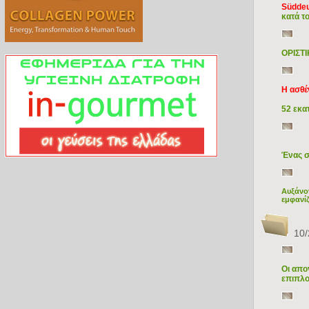
Süddeu
κατά τ
ΟΡΙΣΤ
Η ασθέ
52 εκα
Ένας σ
Αυξάνον
εμφανίζ
10/
Οι απο
επιπλο