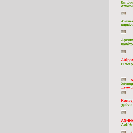
Εμπόρι
σπονδυλ
Ανακαλύ
καρκίν
Αρκούν
θανάτο
Αύξηση
H ανερ
Δ
Χάνουμε
...ενω 
Κοπεγ
χρόνο
ΑΘΗΝ
Αυξήθη
Ι