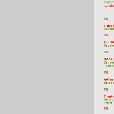
Τεράστ
.... μ
Τι μας 
Kαρδιά 
ΣΕΞ κα
Οι γυν
ΠΑΧΥΣ
Οι «υγ
...επι
Αθήνα
ΝΕΑ Ε
Τι πρέπ
Ένας στ
ηλικία