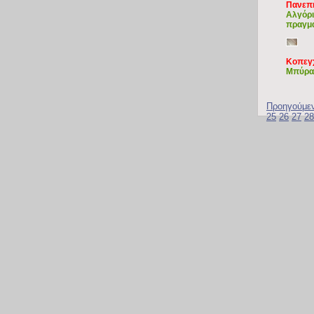
Πανεπι
Αλγόρι
πραγμα
Κοπεγ
Mπύρα 
Προηγούμε
25
26
27
28