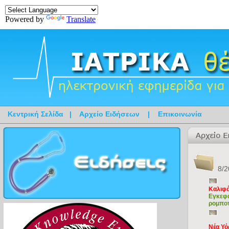
Powered by
Translate
Κεντρική Σελίδα
|
Αρχείο Ειδήσεων
|
Επικοινωνία
8/2
Καλιφ
Εγκεφα
ρομποτ
Νέα Υό