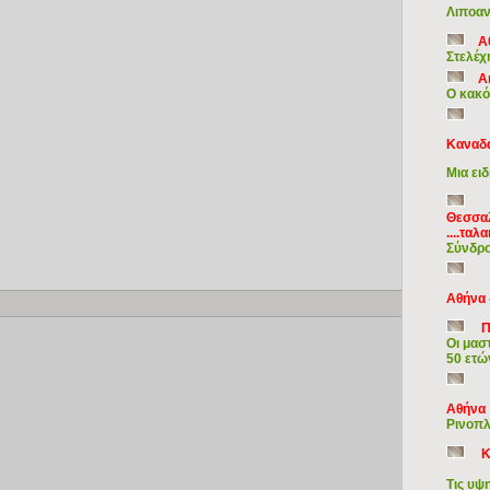
Λιποαν
Α
Στελέχ
Α
Ο κακό
Καναδ
Μια ει
Θεσσαλ
....τα
Σύνδρο
Αθήνα
Copy
Π
Οι μασ
50 ετώ
Αθήνα
Ρινοπλ
Κ
Τις υψ