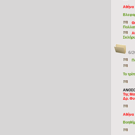
Αθήνα
Βλεφαρ
Θ
Πολλαπ
Α
Σκλήρυ
6/2
Π
Το τρί
ΑΝΟΣΟ
Της Μα
Δρ. Φυ
Αθήνα
Βοηθήμ