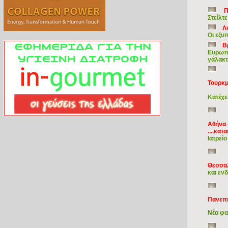
Π
Στείλτ
Λ
Οι εξυ
Β
Ευρωπα
γάλακτ
Τουρκμ
Κατέχε
Αθήνα 
....κα
Ιατρεί
Θεσσα
και εν
Πανεπι
Νέα φα