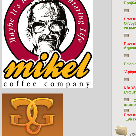
Πρόβλη
Πανεπι
Οι γυν
να μεί
Πανεπι
Δημιου
Πώς να
΄Αρθρο
Νέα Υό
Eνα με
Ο
αποποι
Πανεπι
Ένα ελ
7/2