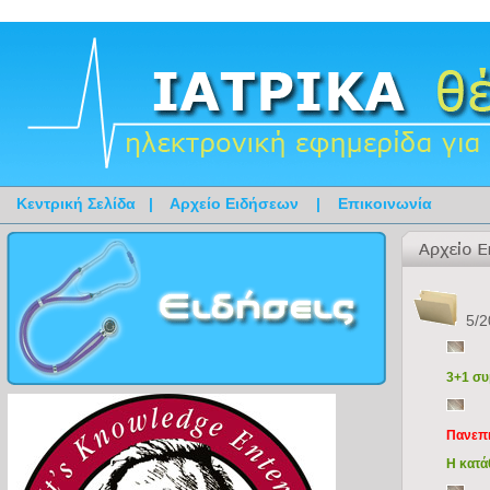
Κεντρική Σελίδα
|
Αρχείο Ειδήσεων
|
Επικοινωνία
5/2
3+1 συ
Πανεπι
Η κατά