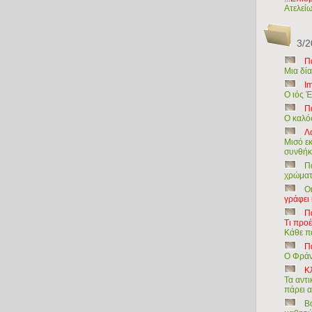
Ατελείω
3/2
Π
Μια δία
I
Ο ιός Έ
Π
Ο καλό
Λ
Μισό ε
συνθήκ
Π
χρώματ
Ο
γράφει
Π
Τι προ
Κάθε π
Π
Ο Φράνκ
Κ
Τα αντ
πάρει 
Β