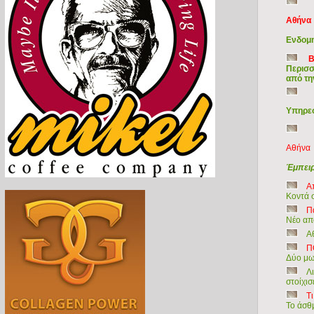
Αθήνα
Ενδομη
Β
Περισσ
από τη
Υπηρεσ
Αθήνα
Έμπειρ
Α
Κοντά 
Π
Νέο απ
Α
Π
Δύο μω
Λ
στοίχισ
Τ
Το άσθμ