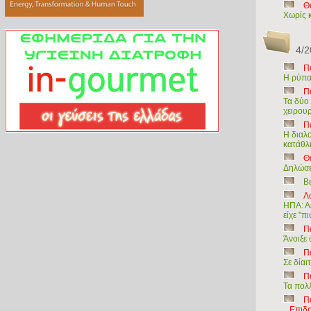
Θ
Χωρίς 
4/2
Π
Η ρύπα
Π
Τα δύο
χειρουρ
Π
Η διαλο
κατάθλ
Θ
Δηλώσε
Β
Λ
ΗΠΑ: Α
είχε "π
Π
Άνοιξε 
Π
Σε δία
Π
Τα πολ
Π
...Επιδ