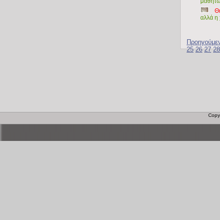
μαθητώ
Θ
αλλά η 
Προηγούμε
25
26
27
28
Copy