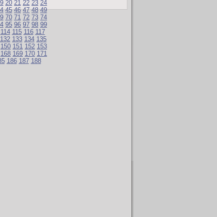
9
20
21
22
23
24
4
45
46
47
48
49
9
70
71
72
73
74
4
95
96
97
98
99
114
115
116
117
132
133
134
135
150
151
152
153
168
169
170
171
85
186
187
188