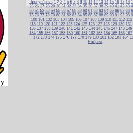
Προηγούμενη
1
2
3
4
5
6
7
8
9
10
11
12
13
14
15
16
17
18
1
25
26
27
28
29
30
31
32
33
34
35
36
37
38
39
40
41
42
43
4
50
51
52
53
54
55
56
57
58
59
60
61
62
63
64
65
66
67
68
6
75
76
77
78
79
80
81
82
83
84
85
86
87
88
89
90
91
92
93
9
100
101
102
103
104
105
106
107
108
109
110
111
112
113
118
119
120
121
122
123
124
125
126
127
128
129
130
131
136
137
138
139
140
141
142
143
144
145
146
147
148
149
154
155
156
157
158
159
160
161
162
163
164
165
166
167
172
173
174
175
176
177
178
179
180
181
182
183
184
1
Επόμενη