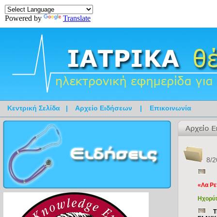
Powered by
Translate
Κεντρική Σελίδα
|
Αρχείο Ειδήσεων
|
Επικοινωνία
8/2
«Λα Ρ
Ηχορύπ
Τ