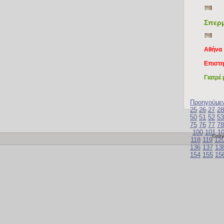
Σπερμ
Αθήνα
Επιστη
Γιατρέ
Προηγούμε
25
26
27
28
50
51
52
53
75
76
77
78
100
101
1
Copy
118
119
12
136
137
13
154
155
15