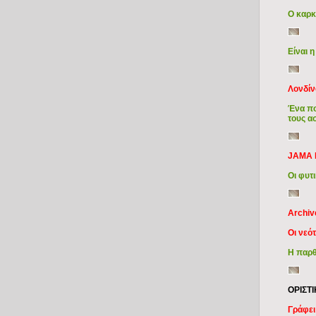
Ο καρκ
Είναι 
Λονδίν
Ένα πο
τους α
JAMA I
Οι φυτ
Archiv
Οι νεό
Η παρθε
ΟΡΙΣΤ
Γράφει