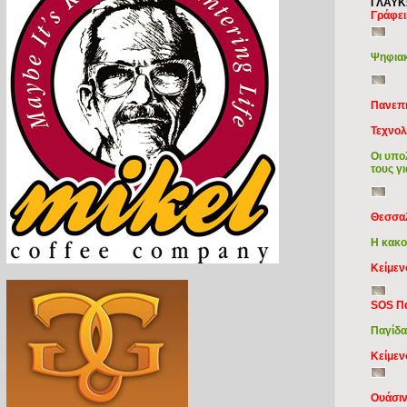
ΓΛΑΥ
Γράφει
Ψηφιακ
Πανεπι
Τεχνολ
Οι υπο
τους γ
Θεσσα
Η κακο
Κείμε
SOS Π
Παγίδα
Κείμεν
Ουάσι