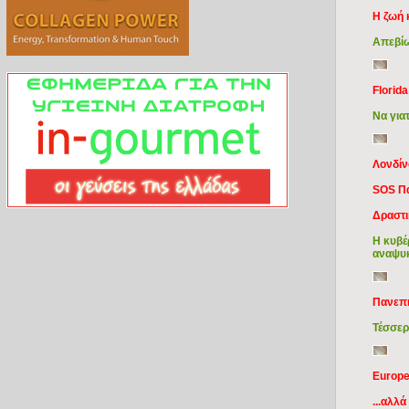
Η ζωή κ
Απεβίω
Florida
Να γιατ
Λονδί
SOS Π
Δραστι
Η κυβέ
αναψυκ
Πανεπι
Τέσσερ
Europe
...αλλ