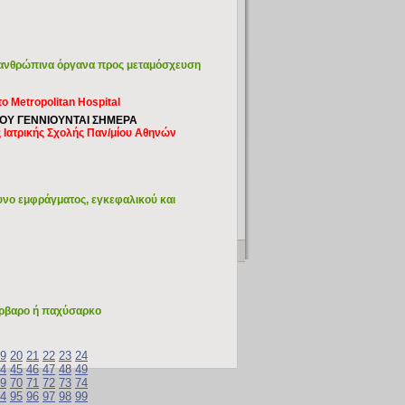
ς ανθρώπινα όργανα προς μεταμόσχευση
ο Metropolitan Hospital
ΠΟΥ ΓΕΝΝΙΟΥΝΤΑΙ ΣΗΜΕΡΑ
ς Ιατρικής Σχολής Παν/μίου Αθηνών
δυνο εμφράγματος, εγκεφαλικού και
υπέρβαρο ή παχύσαρκο
9
20
21
22
23
24
4
45
46
47
48
49
9
70
71
72
73
74
4
95
96
97
98
99