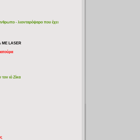
ν άνθρωπο - λιονταρόψαρο που έχει
Α ΜΕ LASER
σιατούρα
τον ιό Ζίκα
ας