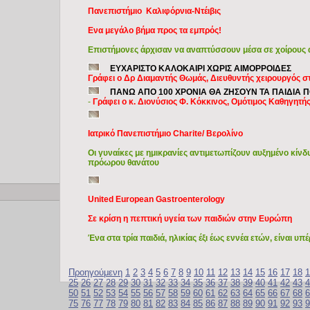
Πανεπιστήμιο Καλιφόρνια-Ντέιβις
Eνα μεγάλο βήμα προς τα εμπρός!
Επιστήμονες άρχισαν να αναπτύσσουν μέσα σε χοίρου
ΕΥΧΑΡΙΣΤΟ ΚΑΛΟΚΑΙΡΙ ΧΩΡΙΣ ΑΙΜΟΡΡΟΙΔΕΣ
Γράφει ο Δρ Διαμαντής Θωμάς, Διευθυντής χειρουργός στ
ΠΑΝΩ ΑΠΟ 100 ΧΡΟΝΙΑ ΘΑ ΖΗΣΟΥΝ ΤΑ ΠΑΙΔΙΑ 
-
Γράφει ο κ. Διονύσιος Φ. Κόκκινος, Ομότιμος Καθηγητή
Ιατρικό Πανεπιστήμιο Charite/ Βερολίνο
Οι γυναίκες με ημικρανίες αντιμετωπίζουν αυξημένο κίν
πρόωρου θανάτου
Copyright © 2009 Ιατρικά Θέματα
United European Gastroenterology
Σε κρίση η πεπτική υγεία των παιδιών στην Ευρώπη
Ένα στα τρία παιδιά, ηλικίας έξι έως εννέα ετών, είναι 
Προηγούμενη
1
2
3
4
5
6
7
8
9
10
11
12
13
14
15
16
17
18
1
25
26
27
28
29
30
31
32
33
34
35
36
37
38
39
40
41
42
43
4
50
51
52
53
54
55
56
57
58
59
60
61
62
63
64
65
66
67
68
6
75
76
77
78
79
80
81
82
83
84
85
86
87
88
89
90
91
92
93
9