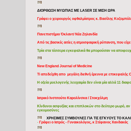
ΔΙΟΡΘΩΣΗ ΜΥΩΠΙΑΣ ΜΕ LASER ΣΕ ΜΙΣΗ ΩΡΑ
Γράφει ο χειρουργός οφθαλμίατρος κ. Βασίλης Κοζομπό
Πανεπιστήμιο Όκλαντ/ Νέα Ζηλανδία
Από τις βασικές αιτίες η ατμοσφαιρική ρύπανση, που είχ
Τρία στα τέσσερα εγκεφαλικά θα μπορούσαν να αποφευχ
New England Journal of Medicine
Ti απεδείχθη απο μεγάλη διεθνή έρευνα με επικεφαλής 
Η οξεία μυελογενής λευχαιμία δεν είναι μία αλλά 11 διαφ
Ιατρικό Ινστιτούτο Καρολίνσκα / Στοκχόλμη
Κίνδυνοι ασφυξίας και επιπλοκών στο δεύτερο μωρό, αν
εγκυμοσύνες
ΧΡΗΣΙΜΕΣ ΣΥΜΒΟΥΛΕΣ ΓΙΑ ΤΙΣ ΕΓΚΥΟΥΣ ΤΟ ΚΑΛ
-
Γράφει ο Ιατρός - Γυναικολόγος, κ Στέφανος Χανδακάς