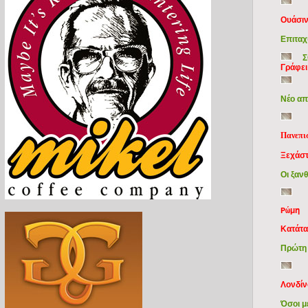
Ουάσι
Επιταχ
Σ
Γράφει
Νέο απ
Πανεπι
Ξεχάστε
Οι ξανθ
Ρώμη
Κατάτα
Πρώτη 
Λονδίν
Όσοι μ