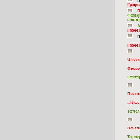
Η
Γράφει
Π
Φάρμακ
επιστ
Α
Γράφει
Π
Γράφει
Univer
Θεωρού
Επιστή
Πανεπι
...Ιδί
Τα πολ
Πανεπι
Το μακ