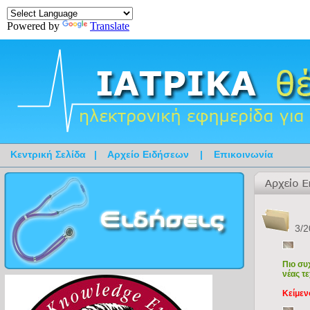
Powered by
Translate
Κεντρική Σελίδα
|
Αρχείο Ειδήσεων
|
Επικοινωνία
3/2
Πιο συ
νέας τ
Κείμεν