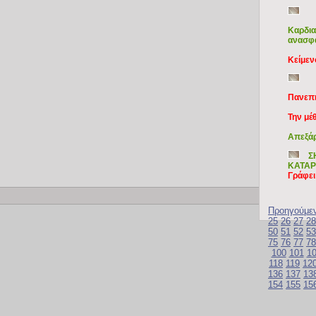
Καρδια
ανασφά
Κείμε
Πανεπι
Την μέ
Απεξάρ
Σ
ΚΑΤΑ
Γράφει
Copy
Προηγούμε
25
26
27
28
50
51
52
53
75
76
77
78
100
101
1
118
119
12
136
137
13
154
155
15