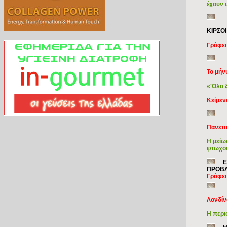
έχουν 
ΚΙΡΣΟ
Γράφει
Το μήν
«'Ολα 
Κείμεν
Πανεπι
Η μείω
φτωχού
Ε
ΠΡΟΒ
Γράφει
Λονδίν
Η περι