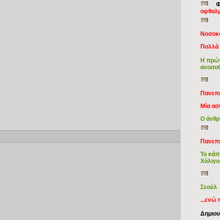
Φ
οφθαλμ
Nοσοκο
Πολλά 
Η πρώτ
ανοσο
Πανεπι
Μία ασ
Ο άνθρ
Copy
Πανεπι
Το κάπν
Χόλιγο
Σεούλ
...ενώ
Δημιου