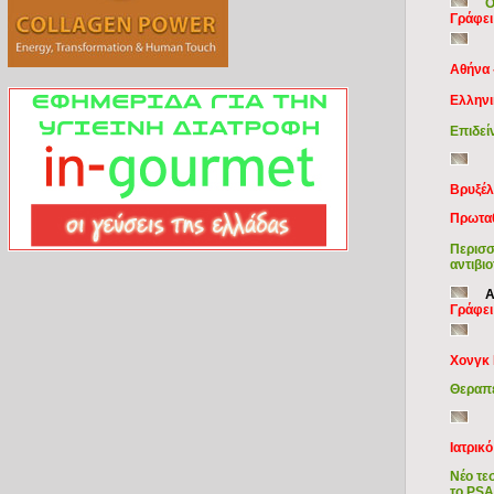
Ο
Γράφει
Αθήνα 
Ελληνι
Επιδεί
Βρυξέλ
Πρωταθ
Περισσ
αντιβι
Α
Γράφει
Χονγκ
Θεραπε
Ιατρικ
Νέο τε
το PSA