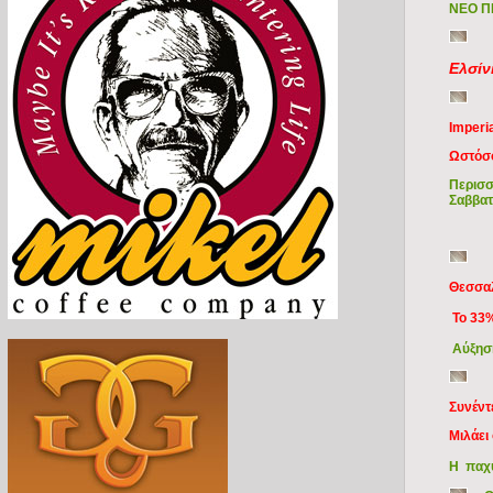
ΝΕΟ Π
Ελσίν
Imperi
Ωστόσο
Περισσ
Σαββατ
Θεσσαλ
Το 33%
Αύξηση
Συνέντ
Μιλάει
Η παχυ