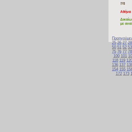
Αθήνα 
Δικαίω
με ανα
Προηγούμε
25
26
27
28
50
51
52
53
75
76
77
78
100
101
1
118
119
12
136
137
13
154
155
15
172
173