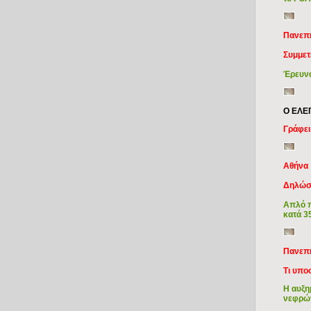
Πανεπι
Συμμετ
Έρευνα
Ο ΕΛΕ
Γράφει
Αθήνα
Δηλώσε
Απλό π
κατά 3
Πανεπι
Τι υπο
Η αυξη
νεφρώ