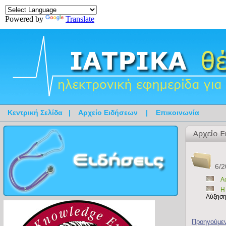
Powered by
Translate
Κεντρική Σελίδα
|
Αρχείο Ειδήσεων
|
Επικοινωνία
6/2
Α
H
Αύξηση
Προηγούμε