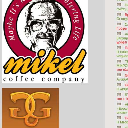
Π
σχέση 
Β
Οι παχ
Σ
Γράφει
Α
βλεφαρ
γράφει
Π
Η έκθεσ
νοημοσ
Τ
ΜΙΚΡΟ
του πλ
Θ
Αντισυ
Θ
Ο διαβ
S
του κ. 
Α
«Ευρωπ
νησιά» 
Π
Η Μεσο