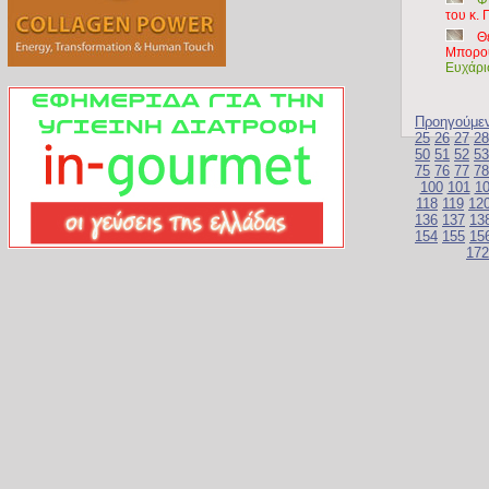
Φ
του κ.
Θ
Μπορού
Ευχάρι
Προηγούμε
25
26
27
28
50
51
52
53
75
76
77
78
100
101
1
118
119
12
136
137
13
154
155
15
172