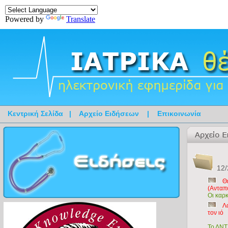
Powered by
Translate
Κεντρική Σελίδα
|
Αρχείο Ειδήσεων
|
Επικοινωνία
12/
Θ
(Ανταπ
Οι καρκ
Λ
τον ιό
Το ΔΝΤ