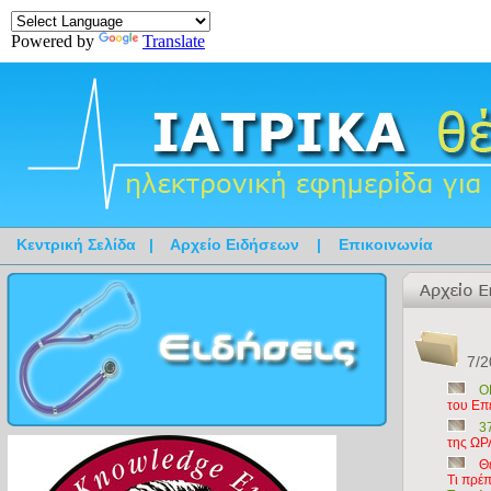
Powered by
Translate
Κεντρική Σελίδα
|
Αρχείο Ειδήσεων
|
Επικοινωνία
7/2
Ο
του Επ
3
της ΩΡ
Θ
Τι πρέπ