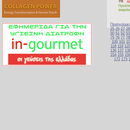
Α
Προϋπο
ασφαλι
Προηγούμε
25
26
27
28
50
51
52
53
75
76
77
78
100
101
1
118
119
12
136
137
13
154
155
15
172
173