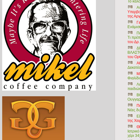
Το καλο
Α
Υπερβο
της Αρ
Γ
Ενάμισ
Π
Τι πρέπ
του Δρ
Δ
ΒΛΑΣΤ
του Ορ
Α
Δεκατέ
Μ
Φιαλίδ
Λ
παιδιών
Β
Ουγγαρ
Π
Νέες δ
Ε
της Χε
Θ
Ιατρικ
χέρι 3