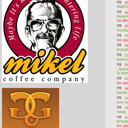
Έ
ΗΜΕΡΙ
Α
ΑΝΑΚΑ
της Μα
Α
Τουλάχ
Π
του χε
Π
Ελληνί
Στ
κίνδυνο
Π
...Βρετ
Το κάπν
Μ
του χε
Α
Ιατρικ
Ο
στην υγ
Α
Υγείας
Ι
ΕΓΚΑΙ
του χε