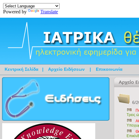
Powered by
Translate
Κεντρική Σελίδα
|
Αρχείο Ειδήσεων
|
Επικοινωνία
6/2
Π
Τρεις 
Α
Υποχωρ
Θ
Επικίν