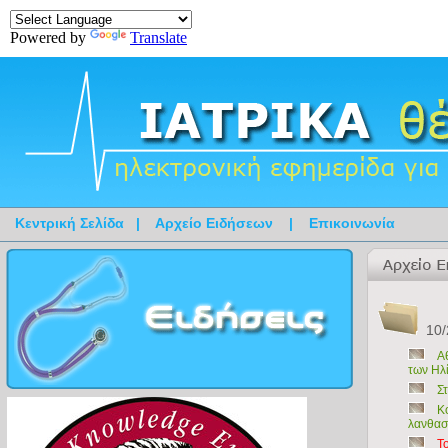
Powered by
Translate
Κεντρική Σελίδα
|
Αρχείο Ειδήσεων
|
Επικοινωνία
10/
Α
των Ηλ
Σ
Κ
λανθασ
Τ