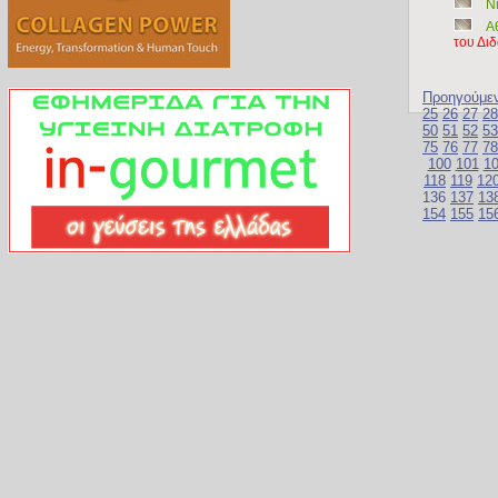
Ν
Α
του Δι
Προηγούμε
25
26
27
28
50
51
52
53
75
76
77
78
100
101
1
118
119
12
136
137
13
154
155
15