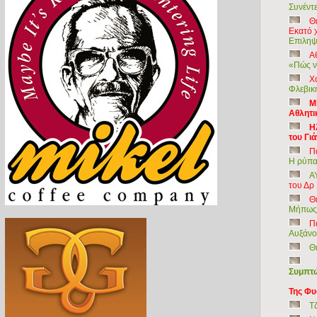
Συνέντ
Θ
Εκατό χ
Επιληψ
Α
«Πώς ν
Χ
Φλεβικ
Μ
Αθλητ
Η
του Γι
Π
Η ρύπα
Α
του Δρ
Θε
Μήπως 
Π
Αυξάνο
Θ
Συμπτώ
Της Φυ
Τ