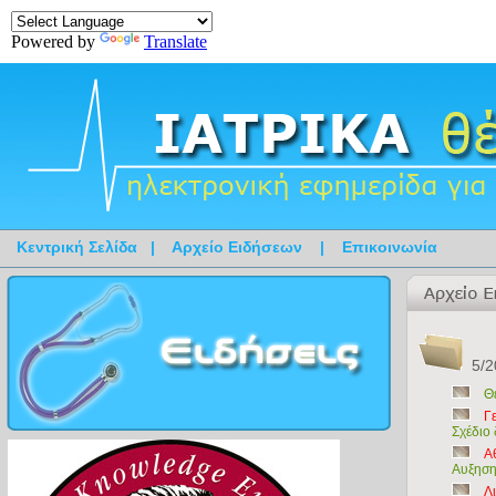
Powered by
Translate
Κεντρική Σελίδα
|
Αρχείο Ειδήσεων
|
Επικοινωνία
5/2
Θ
Γ
Σχέδιο
Α
Αυξηση
Λ