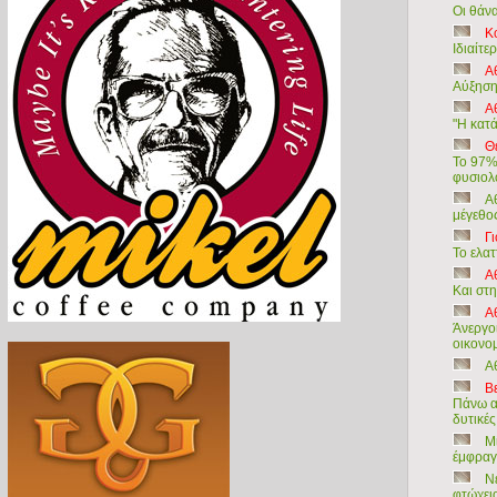
Οι θάνα
Κ
Ιδιαίτε
Α
Αύξηση 
Α
"Η κατ
Θ
Το 97%
φυσιολ
Α
μέγεθο
Γι
Το ελατ
Α
Και στη
Αθ
Άνεργοι
οικονο
Α
Βε
Πάνω α
δυτικέ
Μ
έμφραγ
Ν
φτώχει