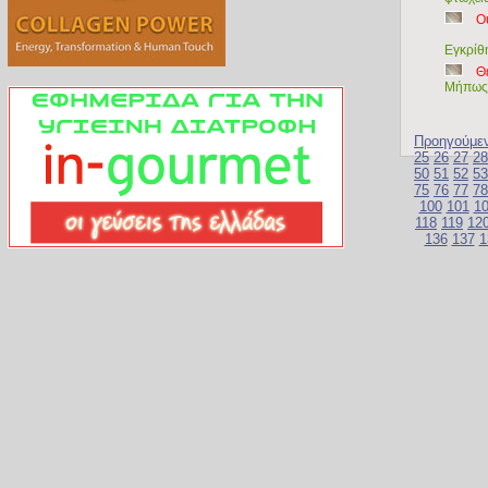
Ο
Εγκρίθη
Θ
Μήπως 
Προηγούμε
25
26
27
28
50
51
52
53
75
76
77
78
100
101
1
118
119
12
136
137
1