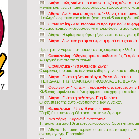
Αθήνα - Πώς δούλευε το κύκλωμα -Τζίρος πάνω απο 2
Μεγάλη κομπίνα με παράνομα φάρμακα εξωσωματικής γον
Αθήνα - Αναλυτικά στοιχεία απο ΄Ελληνες επιστήμονες
Η σκληρή σωματικά εργασία αυξάνει τον κίνδυνο καρδιοπάθ
Θεσσαλονίκη - Δεν μπορούν να προμηθευτούν τα φάρ
Μεταμοσχευμένοι κινδυνευουν να απορρίψουν τα μοσχευμ
Αθήνα - Η κρίση και η ύφεση έχουν επιπτώσεις για τη
Αθήνα - Αρνητικό ρεκόρ για πρώτη φορά στα χρονικά
Πρώτη στην Ευρώπη σε ποσοστό παχυσαρκίας η Ελλάδα
Θεσσαλονίκη - Οδηγίες προς εκπαιδευτικούς-Τι πρέπει 
Αλλεργικό ένα στα πέντε παιδιά
Θεσσαλονίκη - "Υπενθυμίσεις Ζωής"
Ο καρκίνος του μαστού δεν είναι καθαρά γυναικεία υπόθεση
Αθήνα - Γράφει η Δερματολόγος Βάλια Μουσάτου
Η ΕΠΙΔΡΑΣΗ ΤΗΣ ΗΛΙΑΚΗΣ ΑΚΤΙΝΟΒΟΛΙΑΣ ΣΤΟ ΔΕΡΜΑ
Ουάσινγκτον / Ταϊπέϊ - Τι προέκυψε απο έρευνες στην 
Κίνδυνος καρκίνου από ένα φάρμακο που χρησιμοποιείται 
Αθήνα - Γράφει η σεξολόγος Ευη Κυράνα
Οι συνέπειες της αυτοϊκανοποίησης των γυναικών
Θεσσαλονίκη - 7,5 εκ. θάνατοι ετησίως
"Θερίζει" η υπέρταση-Ολα οσα πρέπει να ξέρουμε
Νέα Υόρκη - Καρδιακή ανεπάρκεια
Τι προκύπτει απο 10ετή έρευνα κορυφαίου Ομογενή επιστ
Αθήνα - To πρωτοποριακό σύστημα ταυτοποίησης Ma
αναπαραγωγής Embryolab