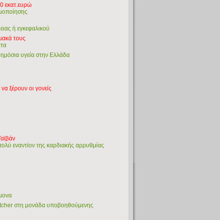
0 εκατ.ευρώ
ιμοποίησης
ειας ή εγκεφαλικού
μακά τους
ατα
 δημόσια υγεία στην Ελλάδα
να ξέρουν οι γονείς
Ταϊβάν
πολύ εναντίον της καρδιακής αρρυθμίας
ήμονα
tcher στη μονάδα υποβοηθούμενης