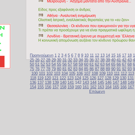
Μελβούρνη - ΄Ασχημα μαντάτα απο την Αυστραλία...
Είδος προς εξαφάνιση οι άνδρες
Αθήνα - Αναλυτική ενημέρωση
Ολιστική Ιατρική, εναλλακτικές θεραπείες για το «ευ ζειν»
Θεσσαλονίκη - Οι κίνδυνοι που εγκυμονούν για την υγ
Τι πρέπει να προσέχουμε για να είναι πραγματικά ωφέλιμη η
Λονδίνο - Βρετανική έρευνα με συμμετοχή και ΄Ελλην
Η κοινωνική απομόνωση αυξάνει τον κίνδυνο πρόωρου θαν
Προηγούμενη
1
2
3
4
5
6
7
8
9
10
11
12
13
14
15
16
17
18
1
25
26
27
28
29
30
31
32
33
34
35
36
37
38
39
40
41
42
43
4
50
51
52
53
54
55
56
57
58
59
60
61
62
63
64
65
66
67
68
6
75
76
77
78
79
80
81
82
83
84
85
86
87
88
89
90
91
92
93
9
100
101
102
103
104
105
106
107
108
109
110
111
112
113
118
119
120
121
122
123
124
125
126
127
128
129
130
131
136
137
138
139
140
141
142
143
144
145
146
147
148
149
154
155
156
157
158
159
160
161
162
163
164
165
166
167
Επόμενη