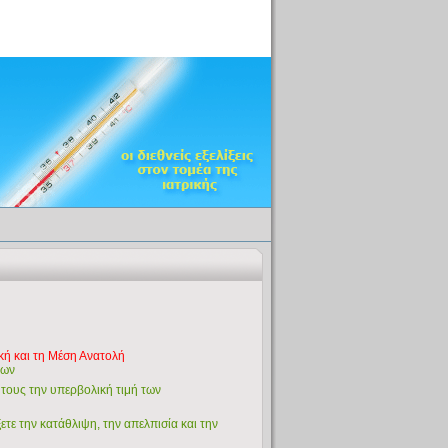
κή και τη Μέση Ανατολή
νων
 τους την υπερβολική τιμή των
τε την κατάθλιψη, την απελπισία και την