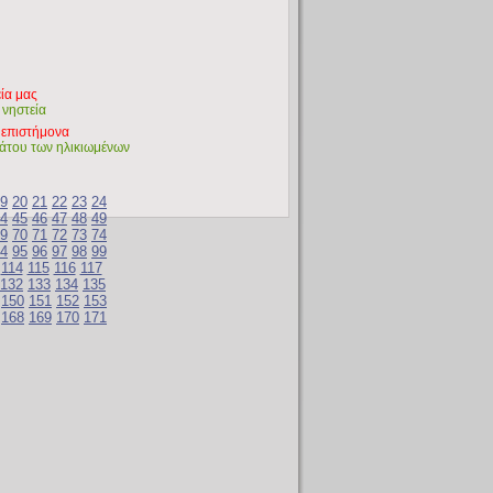
εία μας
 νηστεία
α επιστήμονα
άτου των ηλικιωμένων
9
20
21
22
23
24
4
45
46
47
48
49
9
70
71
72
73
74
4
95
96
97
98
99
114
115
116
117
132
133
134
135
150
151
152
153
168
169
170
171