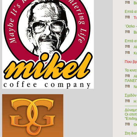
Β
Επτά απ
Τ
΄Οσλο 
Β
Επτά απ
Α
Κ
Που βρ
Τα κιν
Α
ΠΑΝΕΠ
Νέ
Σχεδόν
Η
----------
Δύναμη
Οι επιπ
"Επιδη
Θ
Στη δια