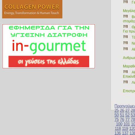
Γ
Μεγάλη
Β
στομάχ
Θρ
Για πρ
Τ
Ν
Α
Ανθρωπι
Μαραθώ
Α
Επικίν
Λε
Επιστρ
Προηγούμε
25
26
27
28
50
51
52
53
75
76
77
78
100
101
1
118
119
12
136
137
13