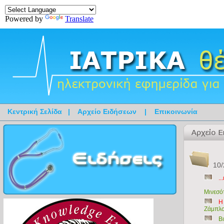
Powered by
Translate
Κεντρική Σελίδα
|
Αρχείο Ειδήσεων
|
Επικοινωνία
10/
..
Μινεσότ
Η
Ζάμπλου
Β