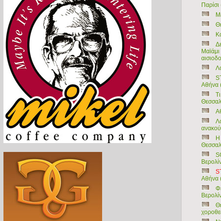
Παρίσι 
Μ
Θε
Κ
Δ
Μαϊάμι 
αισιοδο
Λο
S
Αθήνα 
Τ
Θεσσαλ
Α
Λ
ανακού
Η
Θεσσαλ
S
Βερολί
S
Αθήνα (
Φ
Bερολίν
Θ
χοροθε