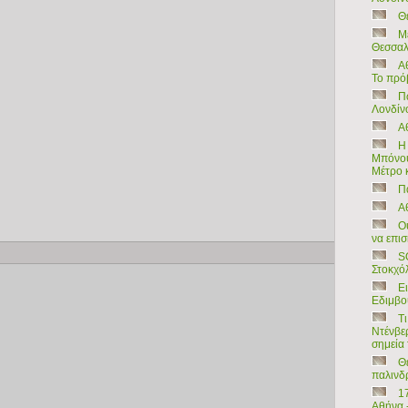
Θ
Μ
Θεσσαλ
Α
Το πρό
Π
Λονδίνο
Α
Η
Μπόνου
Μέτρο κ
Π
Α
Ο
να επι
Copy
S
Στοκχόλ
Ει
Εδιμβού
Τ
Ντένβερ
σημεία
Θ
παλινδ
1
Αθήνα 