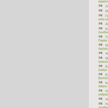
καρκίν
Λ
Θ
Γ
ώστε ω
Α
Ελ
Λονδίνο
Τ
Παρίσι
Θ
Αμελείς
Αθ
Θ
ηλεκτρ
Ε
Σικάγο 
Ε
Bοστόνη
Κι
Αθήνα 
Ο
ανθρώ
Α
Π
Λονδίν