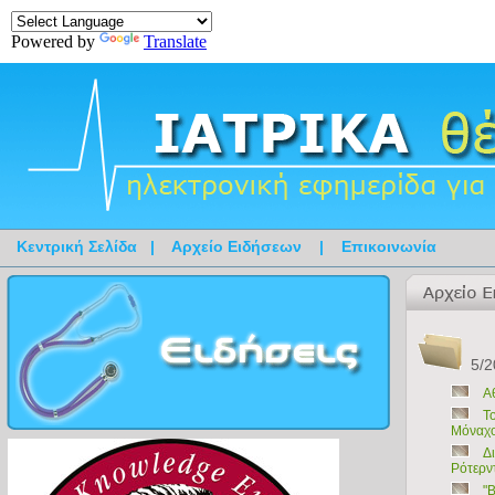
Powered by
Translate
Κεντρική Σελίδα
|
Αρχείο Ειδήσεων
|
Επικοινωνία
5/2
Α
Τ
Mόναχο 
Δ
Ρότερντ
"