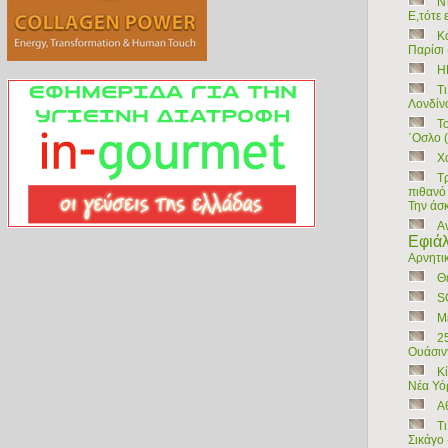
Ντ
Ε,τότε 
Κ
Παρίσι 
Η
Τ
Λονδίνο
Το
΄Οσλο (
Χ
Τ
πιθανό 
Την άσ
Α
Εφιάλ
Αρνητι
Θ
S
Μ
2
Ουάσινγ
Κ
Νέα Υόρ
Α
Τ
Σικάγο 