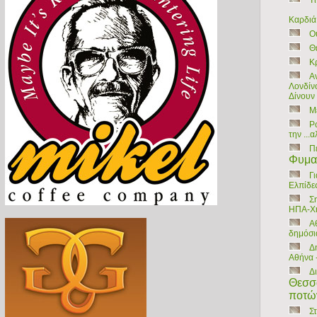
Τ
Καρδιά
Ου
Θ
Kρ
Α
Λονδίν
Δίνουν 
Μ
Ρ
την ...
Π
Φυμα
Γ
Ελπίδε
Σ
ΗΠΑ-Χη
Α
δημόσι
Δ
Αθήνα -
Δ
Θεσσα
ποτώ
Σ