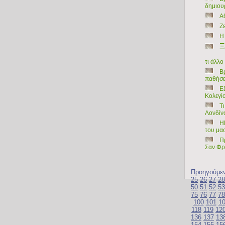
δημιου
Α
Ζ
Η
Ξ
τι άλλ
Β
παθήσε
Ε
Κολεγί
T
Λονδίν
Η
του μασ
Π
Σαν Φρ
Προηγούμε
25
26
27
28
50
51
52
53
75
76
77
78
100
101
1
118
119
12
136
137
13
154
155
15