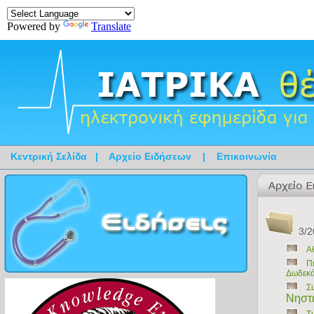
Powered by
Translate
Κεντρική Σελίδα
|
Αρχείο Ειδήσεων
|
Επικοινωνία
3/2
Α
Π
Δωδεκά
Σ
Νηστε