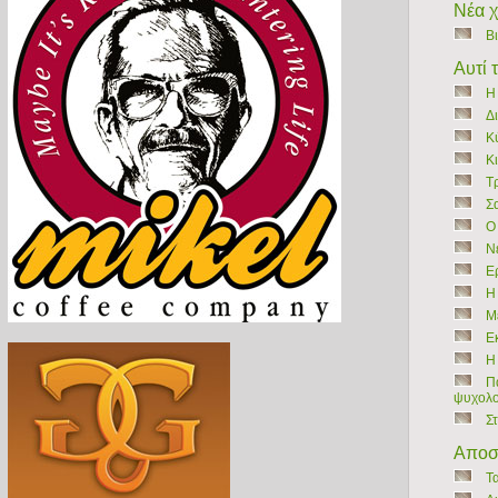
Νέα 
Β
Αυτί 
Η
Δ
Κ
Κ
Τρ
Σ
Ο
Ν
Ε
H
Μ
Ε
Η
Πα
ψυχολο
Σ
Αποσ
Τ