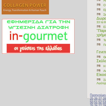
Α
Ο
Ε
Σ
Δωρε
33 τα 
Ελ
"Παρα
χρήμα
Τ
Π
Γενετ
Θα
Σκύλο
Η 
Α
Είκοσ
Σ
Λιγότε
Προηγούμε
25
26
27
28
50
51
52
53
75
76
77
78