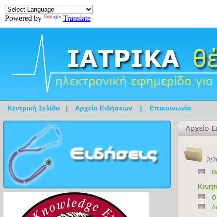
Powered by
Translate
Κεντρική Σελίδα
|
Αρχείο Ειδήσεων
|
Επικοινωνία
2/2
Θ
Κινητ
Ο
Δ