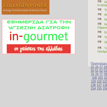
Δι
Η ασπι
Τ
Μ
Ν
Ν
Πάρκιν
Ε
Τ
Ο
Τι
Ολοήμε
Προηγούμε
25
26
27
28
50
51
52
53
75
76
77
78
100
101
1
118
119
12
136
137
13
154
155
15