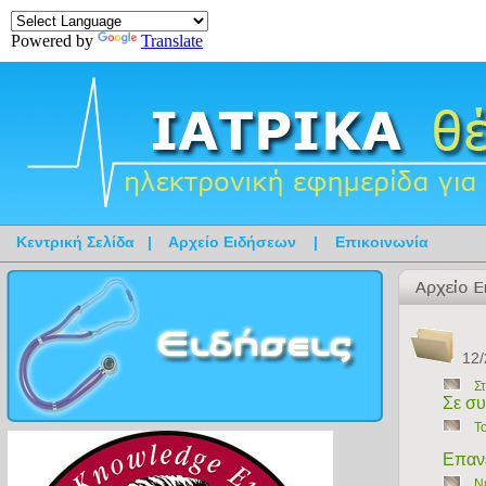
Powered by
Translate
Κεντρική Σελίδα
|
Αρχείο Ειδήσεων
|
Επικοινωνία
12/
Σ
Σε συ
Τ
Επανε
Ν