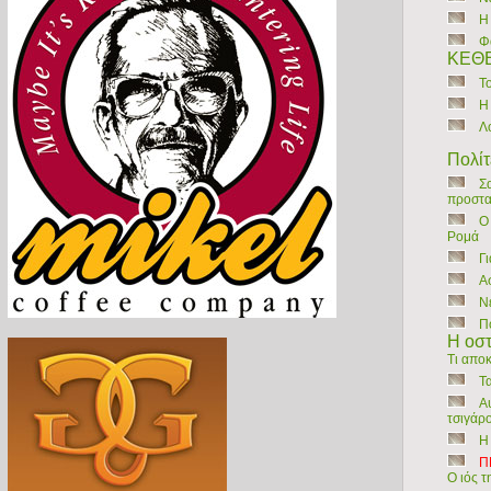
Η
Φ
ΚΕΘΕ
Τ
Η
Λ
Πολίτ
Σ
προστασ
Ο
Ρομά
Γ
A
Ν
Π
H οσ
Τι αποκ
Τ
Α
τσιγάρ
Η
Π
Ο ιός τ