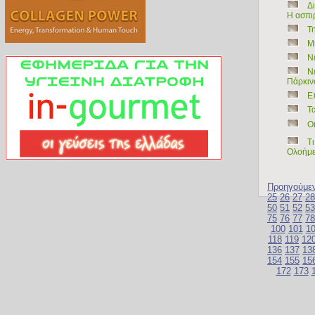
Δι
Η ασπι
Τ
Μ
Ν
Ν
Πάρκιν
Ε
Τ
Ο
Τι
Ολοήμε
Προηγούμε
25
26
27
28
50
51
52
53
75
76
77
78
100
101
1
118
119
12
136
137
13
154
155
15
172
173