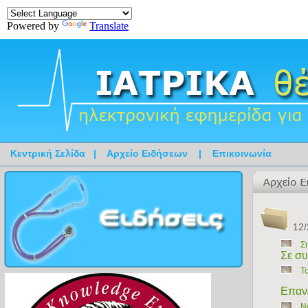
Powered by
Translate
Κεντρική Σελίδα
|
Αρχείο Ειδήσεων
|
Επικοινωνία
12/
Σ
Σε συ
Τ
Επανε
Ν