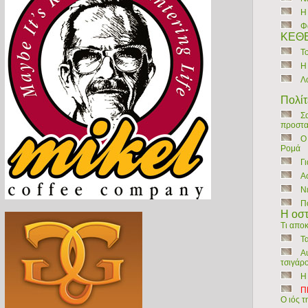
Η
Φ
ΚΕΘΕ
Τ
Η
Λ
Πολίτ
Σ
προστασ
Ο
Ρομά
Γ
A
Ν
Π
H οσ
Τι αποκ
Τ
Α
τσιγάρ
Η
Π
Ο ιός τ