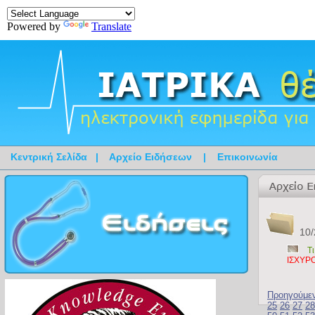
Powered by
Translate
Κεντρική Σελίδα
|
Αρχείο Ειδήσεων
|
Επικοινωνία
10/
Τ
ΙΣΧΥΡ
Προηγούμε
25
26
27
28