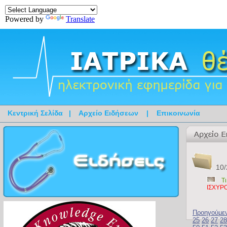
Powered by
Translate
Κεντρική Σελίδα
|
Αρχείο Ειδήσεων
|
Επικοινωνία
10/
Τ
ΙΣΧΥΡ
Προηγούμε
25
26
27
28