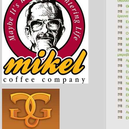
σκευάσ
Θ
Η
έρευνα
Ε
Η
Ο
Μ
Μ
Β
μικροβ
Α
Τ
Ε
Έ
Ν
Βρ
Ε
Κ
Πε
Α
Ε