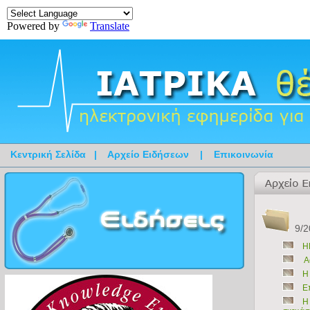
Powered by
Translate
Κεντρική Σελίδα
|
Αρχείο Ειδήσεων
|
Επικοινωνία
9/2
Η
Α
Η
Επ
Η