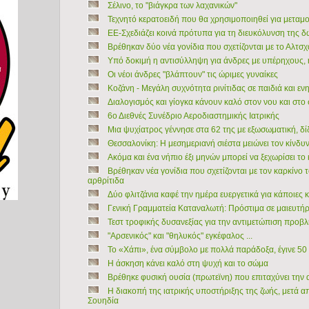
Σέλινο, το "βιάγκρα των λαχανικών"
Τεχνητό κερατοειδή που θα χρησιμοποιηθεί για μεταμ
ΕΕ-Σχεδιάζει κοινά πρότυπα για τη διευκόλυνση της 
Βρέθηκαν δύο νέα γονίδια που σχετίζονται με το Αλτσχ
Υπό δοκιμή η αντισύλληψη για άνδρες με υπέρηχους, η
Οι νέοι άνδρες "βλάπτουν" τις ώριμες γυναίκες
Κοζάνη - Μεγάλη συχνότητα ρινίτιδας σε παιδιά και εν
Διαλογισμός και γίογκα κάνουν καλό στον νου και στο
6ο Διεθνές Συνέδριο Αεροδιαστημικής Iατρικής
Μια ψυχίατρος γέννησε στα 62 της με εξωσωματική, δ
Θεσσαλονίκη: Η μεσημεριανή σιέστα μειώνει τον κίνδ
Ακόμα και ένα νήπιο έξι μηνών μπορεί να ξεχωρίσει το
Βρέθηκαν νέα γονίδια που σχετίζονται με τον καρκίνο 
αρθρίτιδα
Δύο φλιτζάνια καφέ την ημέρα ευεργετικά για κάποιες
Γενική Γραμματεία Καταναλωτή: Πρόστιμα σε μαιευτήρ
Τεστ τροφικής δυσανεξίας για την αντιμετώπιση προβ
"Αρσενικός" και "θηλυκός" εγκέφαλος ...
Το «Χάπι», ένα σύμβολο με πολλά παράδοξα, έγινε 5
Η άσκηση κάνει καλό στη ψυχή και το σώμα
Βρέθηκε φυσική ουσία (πρωτεϊνη) που επιταχύνει την
Η διακοπή της ιατρικής υποστήριξης της ζωής, μετά απ
Σουηδία