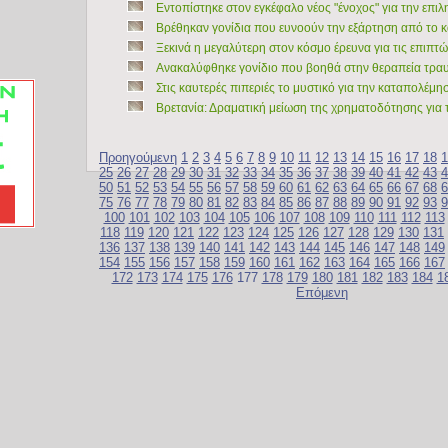
Εντοπίστηκε στον εγκέφαλο νέος "ένοχος" για την επι
Βρέθηκαν γονίδια που ευνοούν την εξάρτηση από το 
Ξεκινά η μεγαλύτερη στον κόσμο έρευνα για τις επιπτώ
Ανακαλύφθηκε γονίδιο που βοηθά στην θεραπεία τρα
Στις καυτερές πιπεριές το μυστικό για την καταπολέμ
Βρετανία: Δραματική μείωση της χρηματοδότησης για 
Προηγούμενη
1
2
3
4
5
6
7
8
9
10
11
12
13
14
15
16
17
18
1
25
26
27
28
29
30
31
32
33
34
35
36
37
38
39
40
41
42
43
4
50
51
52
53
54
55
56
57
58
59
60
61
62
63
64
65
66
67
68
6
75
76
77
78
79
80
81
82
83
84
85
86
87
88
89
90
91
92
93
9
100
101
102
103
104
105
106
107
108
109
110
111
112
113
118
119
120
121
122
123
124
125
126
127
128
129
130
131
136
137
138
139
140
141
142
143
144
145
146
147
148
149
154
155
156
157
158
159
160
161
162
163
164
165
166
167
172
173
174
175
176
177
178
179
180
181
182
183
184
1
Επόμενη