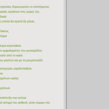
οσχεύσεις δημιουργούν οι επιστήμονες
δωρεάς οργάνων στις χώρες της
άιμερ
 οποία θα κρατά έξι μήνες
ηλίκους
 σώμα
ίδυμα κοριτσάκια
υνο εμφράγματος του μυοκαρδίου
 καλό από το κακό
του μαστού και με τη ρευματοειδή
 κατηγορίες καρδιοπαθών
ια
λημάτων υγείας
0 χρόνων
 ανάπτυξη των οστών
ό αίτημα του ασθενή, είναι νόμιμη στη