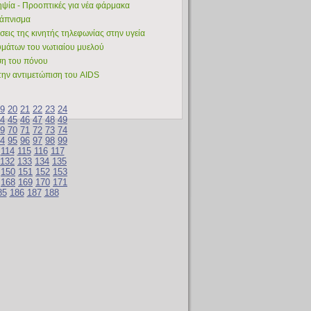
ληψία - Προοπτικές για νέα φάρμακα
κάπνισμα
σεις της κινητής τηλεφωνίας στην υγεία
υμάτων του νωτιαίου μυελού
ηση του πόνου
την αντιμετώπιση του AIDS
9
20
21
22
23
24
4
45
46
47
48
49
9
70
71
72
73
74
4
95
96
97
98
99
114
115
116
117
132
133
134
135
150
151
152
153
168
169
170
171
85
186
187
188