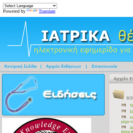
Powered by
Translate
Κεντρική Σελίδα
|
Αρχείο Ειδήσεων
|
Επικοινωνία
8/2
Τέ
Σ
Α
μέχρι τ
Δ
Νότιο 