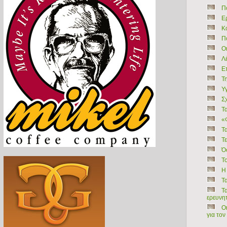
Π
Ε
Κ
Π
Ο
Λ
Ε
Τ
Υ
Σ
Τ
«
Τ
Τ
Ό
Τ
Η 
Τ
Τ
ερευνη
Ο
για τον