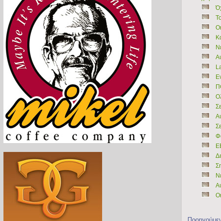
Ό
Τ
Ο
Κ
Ν
Α
L
Ε
Π
Ο
Σε
Α
Σ
Φ
Ε
Δε
Σ
Ν
Αυ
Ο
Προηγούμε