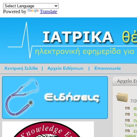
Powered by
Translate
Κεντρική Σελίδα
|
Αρχείο Ειδήσεων
|
Επικοινωνία
7/2
Ι
Τ
Π
Τώρα π
Ε
χώρων