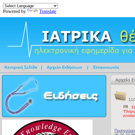
Powered by
Translate
Κεντρική Σελίδα
|
Αρχείο Ειδήσεων
|
Επικοινωνία
11/
Ε
"Πληρώ
γυναίκε
Προηγούμε