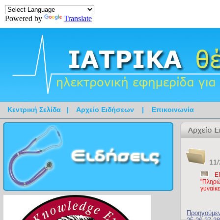
Powered by
Translate
Κεντρική Σελίδα
|
Αρχείο Ειδήσεων
|
Επικοινωνία
11/
Ε
"Πληρώ
γυναίκε
Προηγούμε