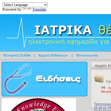
Powered by
Translate
Κεντρική Σελίδα
|
Αρχείο Ειδήσεων
|
Επικοινωνία
7/2
Π
Θα τρώμ
Προηγούμε
25
26
27
2