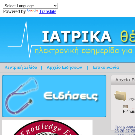
Powered by
Translate
Κεντρική Σελίδα
|
Αρχείο Ειδήσεων
|
Επικοινωνία
2/2
..
Η 4ήμε
Προηγούμε
25
26
27
28