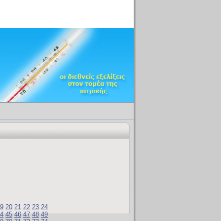
9
20
21
22
23
24
4
45
46
47
48
49