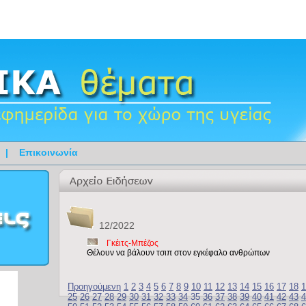
|
Επικοινωνία
12/2022
Γκέιτς-Μπέζος
Θέλουν να βάλουν τσιπ στον εγκέφαλο ανθρώπων
Προηγούμενη
1
2
3
4
5
6
7
8
9
10
11
12
13
14
15
16
17
18
1
25
26
27
28
29
30
31
32
33
34
35
36
37
38
39
40
41
42
43
4