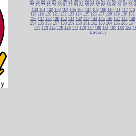
50
51
52
53
54
55
56
57
58
59
60
61
62
63
64
65
66
67
68
6
75
76
77
78
79
80
81
82
83
84
85
86
87
88
89
90
91
92
93
9
100
101
102
103
104
105
106
107
108
109
110
111
112
113
118
119
120
121
122
123
124
125
126
127
128
129
130
131
136
137
138
139
140
141
142
143
144
145
146
147
148
149
154
155
156
157
158
159
160
161
162
163
164
165
166
167
172
173
174
175
176
177
178
179
180
181
182
183
184
1
Επόμενη