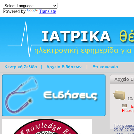
Powered by
Translate
Κεντρική Σελίδα
|
Αρχείο Ειδήσεων
|
Επικοινωνία
10/
Έ
Η άσκη
Προηγούμε
25
26
27
28