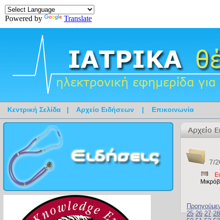
Powered by
Translate
Κεντρική Σελίδα
|
Αρχείο Ειδήσεων
|
Επικοινωνία
7/2
E
Μικρόβ
Προηγούμε
25
26
27
28