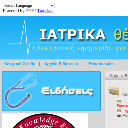
Powered by
Translate
Κεντρική Σελίδα
|
Αρχείο Ειδήσεων
|
Επικοινωνία
4/2
.
Επανασ
Χ
της Μα