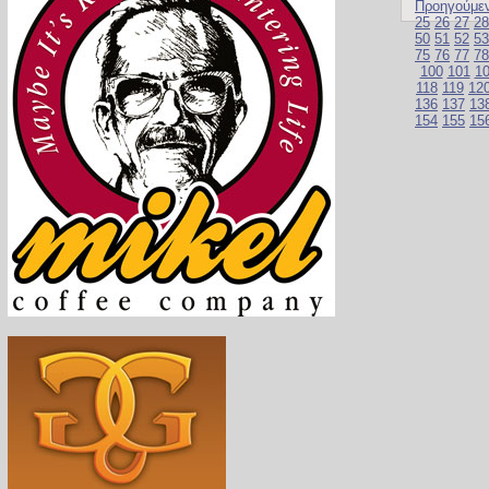
Προηγούμε
25
26
27
28
50
51
52
53
75
76
77
78
100
101
1
118
119
12
136
137
13
154
155
15