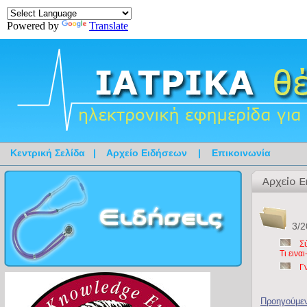
Powered by
Translate
Κεντρική Σελίδα
|
Αρχείο Ειδήσεων
|
Επικοινωνία
3/2
Σ
Τι ειν
Γ
Προηγούμε