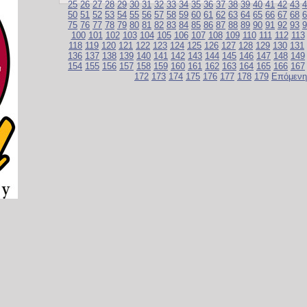
25
26
27
28
29
30
31
32
33
34
35
36
37
38
39
40
41
42
43
4
50
51
52
53
54
55
56
57
58
59
60
61
62
63
64
65
66
67
68
6
75
76
77
78
79
80
81
82
83
84
85
86
87
88
89
90
91
92
93
9
100
101
102
103
104
105
106
107
108
109
110
111
112
113
118
119
120
121
122
123
124
125
126
127
128
129
130
131
136
137
138
139
140
141
142
143
144
145
146
147
148
149
154
155
156
157
158
159
160
161
162
163
164
165
166
167
172
173
174
175
176
177
178
179
Επόμενη