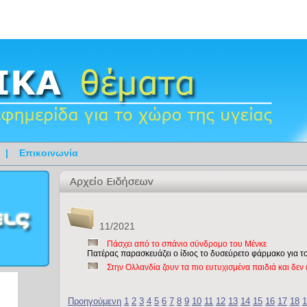
|
Επικοινωνία
11/2021
Πάσχει από το σπάνιο σύνδρομο του Μένκε
Πατέρας παρασκευάζει ο ίδιος το δυσεύρετο φάρμακο για τ
Στην Ολλανδία ζουν τα πιο ευτυχισμένα παιδιά και δεν 
Προηγούμενη
1
2
3
4
5
6
7
8
9
10
11
12
13
14
15
16
17
18
1