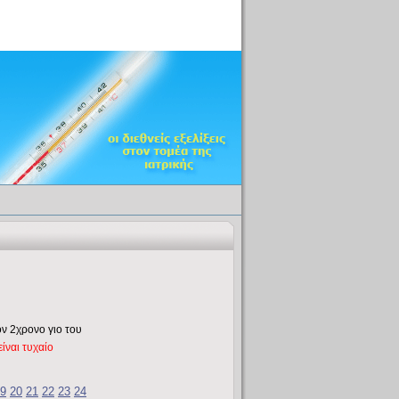
ον 2χρονο γιο του
είναι τυχαίο
9
20
21
22
23
24