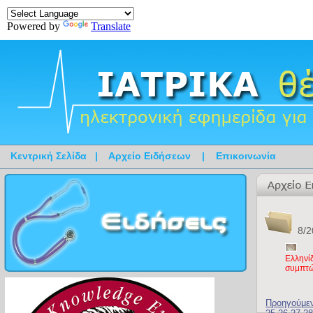
Powered by
Translate
Κεντρική Σελίδα
|
Αρχείο Ειδήσεων
|
Επικοινωνία
8/2
Ελληνί
συμπτ
Προηγούμε