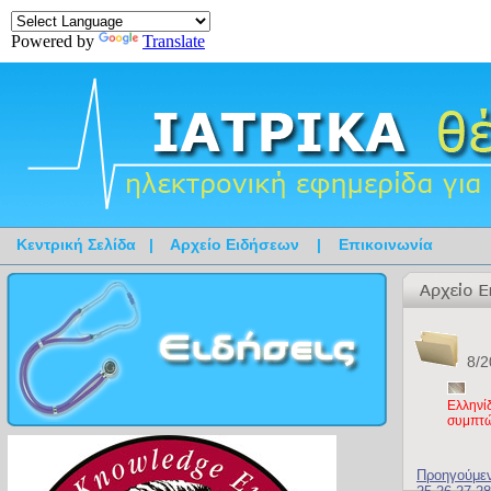
Powered by
Translate
Κεντρική Σελίδα
|
Αρχείο Ειδήσεων
|
Επικοινωνία
8/2
Ελληνί
συμπτ
Προηγούμε