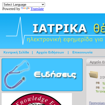
Powered by
Translate
Κεντρική Σελίδα
|
Αρχείο Ειδήσεων
|
Επικοινωνία
2/2
Έ
Υ
Τα τρώ
Προηγούμε