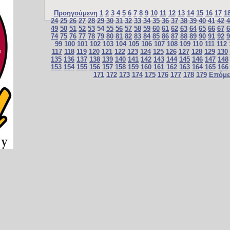
Προηγούμενη
1
2
3
4
5
6
7
8
9
10
11
12
13
14
15
16
17
1
24
25
26
27
28
29
30
31
32
33
34
35
36
37
38
39
40
41
42
4
49
50
51
52
53
54
55
56
57
58
59
60
61
62
63
64
65
66
67
6
74
75
76
77
78
79
80
81
82
83
84
85
86
87
88
89
90
91
92
9
99
100
101
102
103
104
105
106
107
108
109
110
111
112
117
118
119
120
121
122
123
124
125
126
127
128
129
130
135
136
137
138
139
140
141
142
143
144
145
146
147
148
153
154
155
156
157
158
159
160
161
162
163
164
165
166
171
172
173
174
175
176
177
178
179
Επόμε