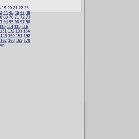
8
19
20
21
22
23
3
44
45
46
47
48
8
69
70
71
72
73
3
94
95
96
97
98
113
114
115
116
131
132
133
134
149
150
151
152
167
168
169
170
νη