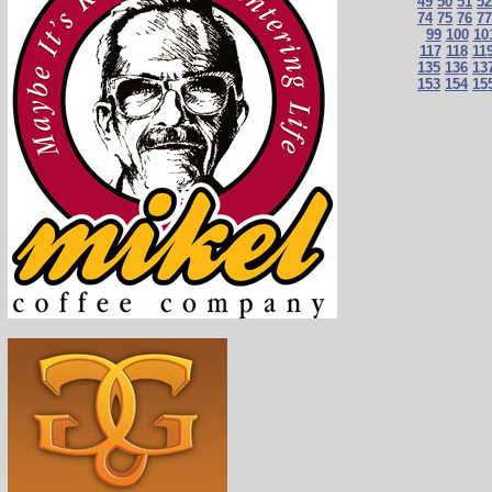
49
50
51
52
74
75
76
77
99
100
10
117
118
11
135
136
13
153
154
15