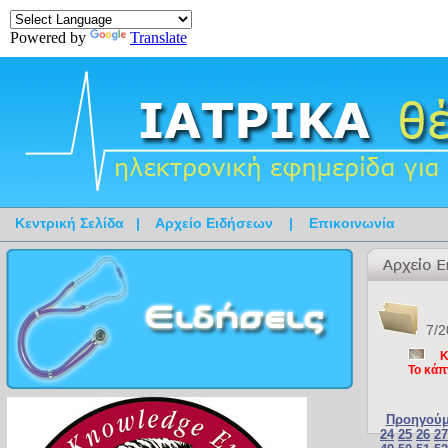
Powered by
Translate
Κεντρική Σελίδα
|
Αρχείο Ειδήσεων
|
Επικοινωνία
7/2
Κ
Το κάπ
Προηγούμ
24
25
26
27