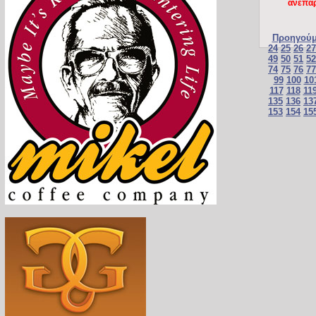
ανεπάρ
Προηγούμ
24
25
26
27
49
50
51
52
74
75
76
77
99
100
10
117
118
11
135
136
13
153
154
15