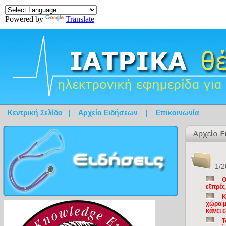
Powered by
Translate
Κεντρική Σελίδα
|
Αρχείο Ειδήσεων
|
Επικοινωνία
1/2
O
εξπρές
Κ
χώρα μ
κάνει 
Τ