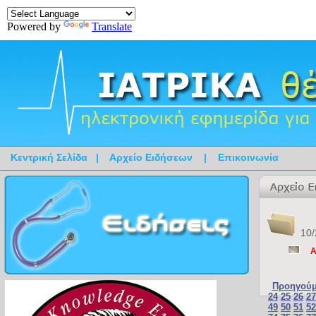
Powered by
Translate
Κεντρική Σελίδα
|
Αρχείο Ειδήσεων
|
Επικοινωνία
10/
Α
Προηγούμ
24
25
26
27
49
50
51
52