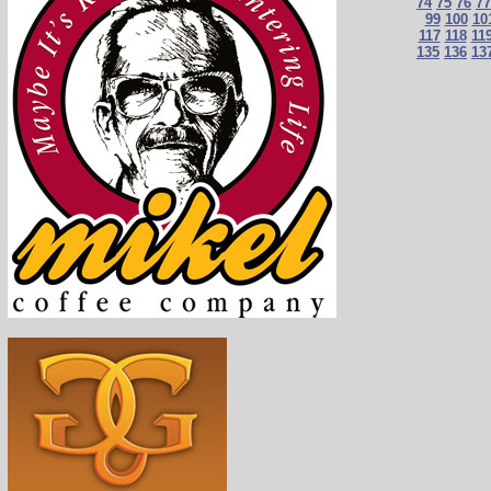
74
75
76
77
99
100
10
117
118
11
135
136
13