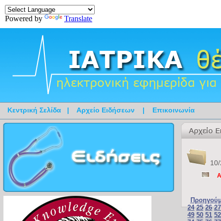
Powered by
Translate
Κεντρική Σελίδα
|
Αρχείο Ειδήσεων
|
Επικοινωνία
10/
Α
Προηγούμ
24
25
26
27
49
50
51
52